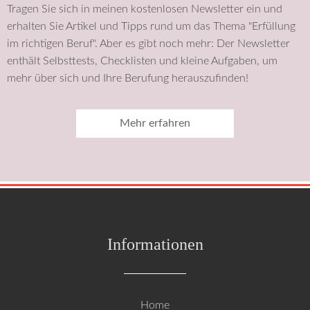
Tragen Sie sich in meinen kostenlosen Newsletter ein und
erhalten Sie Artikel und Tipps rund um das Thema "Erfüllung
im richtigen Beruf". Aber es gibt noch mehr: Der Newsletter
enthält Selbsttests, Checklisten und kleine Aufgaben, um
mehr über sich und Ihre Berufung herauszufinden!
Mehr erfahren
Informationen
Navigation
Home